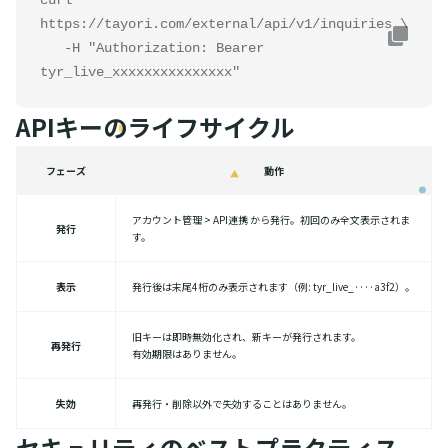
curl 
https://tayori.com/external/api/v1/inquiries \

   -H "Authorization: Bearer 
tyr_live_xxxxxxxxxxxxxxx"
APIキーのライフサイクル
フェーズ
動作
アカウント管理 > API連携 から発行。初回のみ全文表示されま
発行
す。
表示
発行後は末尾4桁のみ表示されます（例: tyr_live_····a3f2）。
旧キーは即時無効化され、新キーが発行されます。
再発行
有効期限はありません。
失効
再発行・削除以外で失効することはありません。
セキュリティのベストプラクティス